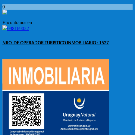
0
Encontranos en
098169022
NRO. DE OPERADOR TURISTICO INMOBILIARIO : 1527