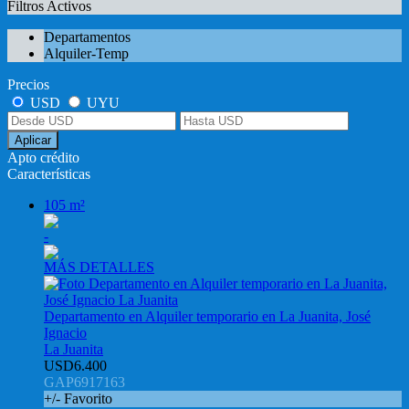
Filtros Activos
Departamentos
Alquiler-Temp
Precios
USD
UYU
Aplicar
Apto crédito
Características
105 m²
-
MÁS DETALLES
Departamento en Alquiler temporario en La Juanita, José
Ignacio
La Juanita
USD6.400
GAP6917163
+/- Favorito