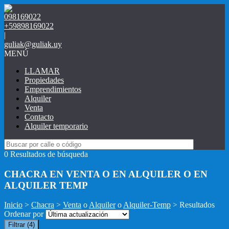
098169022
+59898169022
|
guliak@guliak.uy
MENÚ
LLAMAR
Propiedades
Emprendimientos
Alquiler
Venta
Contacto
Alquiler temporario
0 Resultados de búsqueda
CHACRA EN VENTA O EN ALQUILER O EN
ALQUILER TEMP
Inicio
>
Chacra
>
Venta
o
Alquiler
o
Alquiler-Temp
> Resultados
Ordenar por
Filtrar
(4)