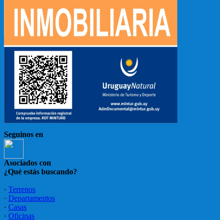
Seguinos en
Asociados con
¿Qué estás buscando?
·
Terrenos
·
Departamentos
·
Casas
·
Oficinas