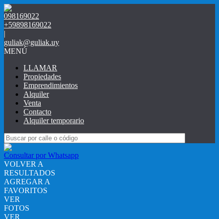
098169022
+59898169022
|
guliak@guliak.uy
MENÚ
LLAMAR
Propiedades
Emprendimientos
Alquiler
Venta
Contacto
Alquiler temporario
Consultar por Whatsapp
VOLVER A
RESULTADOS
AGREGAR A
FAVORITOS
VER
FOTOS
VER