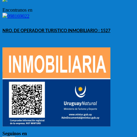
Encontranos en
098169022
NRO. DE OPERADOR TURISTICO INMOBILIARIO : 1527
Seguinos en