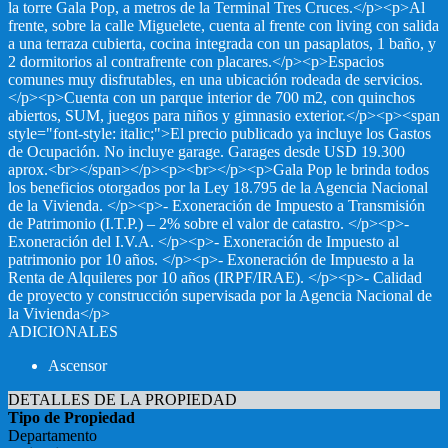
la torre Gala Pop, a metros de la Terminal Tres Cruces.</p><p>Al
frente, sobre la calle Miguelete, cuenta al frente con living con salida
a una terraza cubierta, cocina integrada con un pasaplatos, 1 baño, y
2 dormitorios al contrafrente con placares.</p><p>Espacios
comunes muy disfrutables, en una ubicación rodeada de servicios.
</p><p>Cuenta con un parque interior de 700 m2, con quinchos
abiertos, SUM, juegos para niños y gimnasio exterior.</p><p><span
style="font-style: italic;">El precio publicado ya incluye los Gastos
de Ocupación. No incluye garage. Garages desde USD 19.300
aprox.<br></span></p><p><br></p><p>Gala Pop le brinda todos
los beneficios otorgados por la Ley 18.795 de la Agencia Nacional
de la Vivienda. </p><p>- Exoneración de Impuesto a Transmisión
de Patrimonio (I.T.P.) – 2% sobre el valor de catastro. </p><p>-
Exoneración del I.V.A. </p><p>- Exoneración de Impuesto al
patrimonio por 10 años. </p><p>- Exoneración de Impuesto a la
Renta de Alquileres por 10 años (IRPF/IRAE). </p><p>- Calidad
de proyecto y construcción supervisada por la Agencia Nacional de
la Vivienda</p>
ADICIONALES
Ascensor
DETALLES DE LA PROPIEDAD
Tipo de Propiedad
Departamento