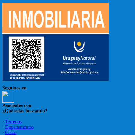
Seguinos en
Asociados con
¿Qué estás buscando?
·
Terrenos
·
Departamentos
·
Casas